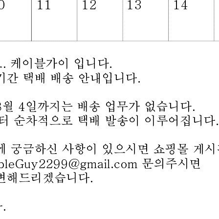
[303285]Coms(컴스) 스테레오 3극 to RCA 2
선 케이블, 3.5mm Stereo 3극 M(수) 꺾임 to
2RCA M(수) 10미터(10m) [BD037]
12,180원
121원
[101873]STech(에스테크) 3.5스테레오 to
2RCA 중급 3미터(3m) [SA10 3M]
4,700원
47원
[100312]NETmate(넷메이트) 3.5스테레오 to
2RCA 케이블(일반형) 10미터(10m) [NMA-
SR1000N]
5,400원
54원