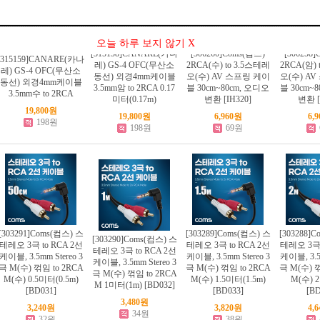
오늘 하루 보지 않기 X
[315158]CANARE(카나
[306260]Coms(컴스)
[306258
[315159]CANARE(카나
레) GS-4 OFC(무산소
2RCA(수) to 3.5스테레
2RCA(암) 
레) GS-4 OFC(무산소
동선) 외경4mm케이블
오(수) AV 스프링 케이
오(수) A
동선) 외경4mm케이블
3.5mm암 to 2RCA 0.17
블 30cm~80cm, 오디오
블 30cm~
3.5mm수 to 2RCA
미터(0.17m)
변환 [IH320]
변환 [
19,800원
19,800원
6,960원
6,
198원
198원
69원
[303291]Coms(컴스) 스
[303289]Coms(컴스) 스
[303288]
[303290]Coms(컴스) 스
테레오 3극 to RCA 2선
테레오 3극 to RCA 2선
테레오 3극 
테레오 3극 to RCA 2선
케이블, 3.5mm Stereo 3
케이블, 3.5mm Stereo 3
케이블, 3.5m
케이블, 3.5mm Stereo 3
극 M(수) 꺾임 to 2RCA
극 M(수) 꺾임 to 2RCA
극 M(수) 꺾
극 M(수) 꺾임 to 2RCA
M(수) 0.5미터(0.5m)
M(수) 1.5미터(1.5m)
M(수) 
M 1미터(1m) [BD032]
[BD031]
[BD033]
[BD
3,480원
3,240원
3,820원
4,
34원
32원
38원