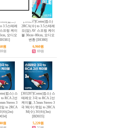
]Coms(컴스)
[306257]Coms(컴스)
to 3.5스테레
2RCA(수) to 3.5스테레
V 스프링 케이
오(암) AV 스프링 케이
80cm, 오디오
블 30cm~80cm, 오디오
IH381]
변환 [IH380]
960원
6,960원
69원
69원
Coms(컴스) 스
[303287]Coms(컴스) 스
to RCA 2선
테레오 3극 to RCA 2선
m Stereo 3
케이블, 3.5mm Stereo 3
임 to 2RCA
극 M(수) 꺾임 to 2RCA
2미터(2m)
M(수) 3미터(3m)
034]
[BD035]
640원
5,220원
46원
52원