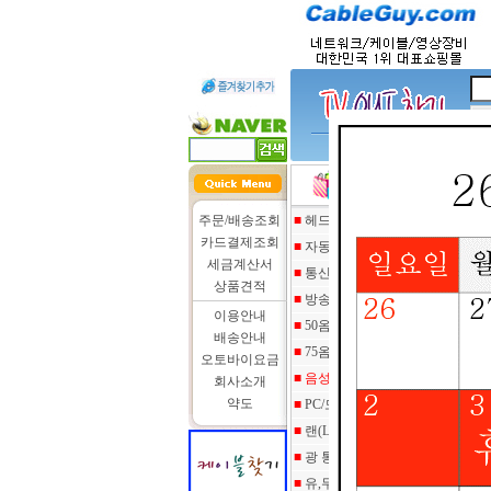
인기검색어 :
hdmi 케이블
주문/배송조회
■
헤드폰 케이블및 젠더
카드결제조회
■
자동차/자전거 주변기기
세금계산서
■
통신/데이타 케이블
상품견적
■
방송용 영상/음성 케이블
이용안내
■
50옴 계측/통신 케이블
배송안내
■
75옴 영상케이블
오토바이요금
■
음성 케이블
회사소개
약도
■
PC/모바일 관련케이블
■
랜(Lan) 케이블/전화선 롤
■
광 통신장비/광 케이블
■
유,무선 네트웍/UPS,AVR