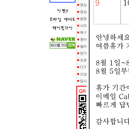
■
영상/음성 케이블
■
영상/음성 기기
■
컴퓨터주변기기
■
시리얼 통신장비
■
랙 캐비넷/랜툴/자재/공구
■
젠더/커넥터/부트/보호캡
■
멀티탭/악세사리/소모품
■
전기관련용품/케이블
■
프로젝터/스크린
■
CCTV/DVR솔루션
■
신상품
■
임시 상품등록