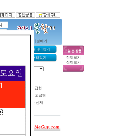
터케이블
|
usb 시리얼
|
분배기
 서버랙찾기
케이블타이찾기
전체보기
r NAS찾기
컨버터찾기
전체보기
3.5 스테레오 고급형
3.5 - 2RCA Y형 고급형
음성용 - 케이블 선재