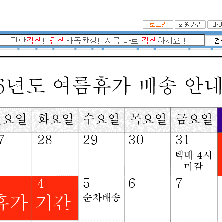
|
TV OUT 방법
|
케이블타이
|
멀티탭
|
DVI/HDMI
추천검색어 :
USB패러럴
|
모니
케이블찾기
테스트중
멀티탭찾기
허브랙 or
인터넷 공유기찾기
KVM 스위치찾기
허브(HUB)찾기
외장 하드 o
메인화면
>
3.5 타입 음성 케이블
3.5 스테레오 수수 보급형
3.5 스테레오 암수연장
3.5 스테레오 최고급형(제작품)
3.5 - 2RCA Y형 보급형
3.5 - 2RCA Y형 최고급형(제작품)
3.5 - 5.5 ST/MONO 케이블
3.5 - 2BNC Y형
3.5 / 2.5 / 자동감김 등등
케이블가이 월간 인기순위
07월 08일
부터
08월 06일
까지의 가장 인기 있는 상품 Best5!