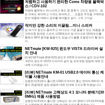
저렴하고 사용하기 편리한 Coms 차량용 블랙박
스 / CDV-102
차량에 블랙박스 하나사려고 해도 뭔 종류가 그리도 많은지... 많
은 리뷰도 봐야하고 가격도 봐야하고...... 요즘은 무엇을 구매하든
먼저 제품에 대해서 공부를 해야할것 같다. 그게 그거같..
작지만 강한 소리의 이끌림....미니 스피커
집 애기의 동요도 들려주고 라디오도 가끔 들을수 있는 제품을 생
각하던중 찾게된 스피커..USB메모리 및 마이크로 SD메모리를
통해서 MP3 음악을 들을수도 있습니다.볼륨 조절방식이 휠 방식
이..
NETmate [KW-925] 윈도우 VISTA 드라이버 설
치 안내
[리뷰] NETmate [KW-925] 윈도우 VISTA 드라이버 설치 안내 KW
-925의 윈도우 VISTA 드라이버 설치 및 포트셋팅 방법에 대해 안
내해 드리겠습니다.
[리뷰] NETmate KM-01 USB2.0 데이터 통신 케
이블 사용안내
강원전자(주)에서 출시한 USB2.0 데이터 통신 컨버터 KM-01 제
품의 한글/영문 설정 방법에 대해 안내해 드리도록 하겠습니다.
[리뷰] NETmate 고해상도 4:1 모니터 분배기(30
0MHz) 제품 사용방법
강원전자(주)에서 출시한 고해상도 모니터 분배기 VS-81XH제품
의 사용방법 및 특징에 대해 안내해 드리도록 하겠습니다.