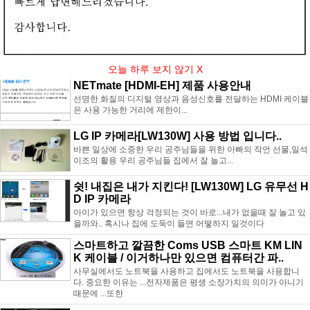
90 제품의 사용방법에 대해 안내해 드리도록 하겠습니다.
NETmate NM-MHL20 변환기
강원전자(주)에서 출시한 MHL TO HDMI변환기 NM-MHL20 제
품의 사용방법에 대해 안내해 드리도록 하겠습니다.
오늘 하루 보지 않기 X
NETmate [HDMI-EH] 제품 사용안내
선명한 화질의 디지털 영상과 음성신호를 전달하는 HDMI 케이블
은 사용 가능한 거리에 제한이...
LG IP 카메라[LW130W] 사용 방법 입니다..
바쁜 일상에 소중한 우리 공주님들을 위한 아빠의 작언 선물,일석
이조의 활용 우리 공주님들 집에서 잘 놀고...
쉿! 내집은 내가 지킨다! [LW130W] LG 유무선 H
D IP 카메라
아이가 있으면 항상 걱정되는 것이 바로...내가 없을때 잘 놀고 있
을까와.. 혹시나 집에 도둑이 들면 어떻하지 일것이다
스마트하고 깔끔한 Coms USB 스마트 KM LIN
K 케이블 / 이거하나만 있으면 컴퓨터간 파..
사무실에서도 노트북을 사용하고 집에서도 노트북을 사용합니
다. 중요한 이유는 ...전자제품은 평생 소장가치의 의미가 아니기
때문에 ...또한