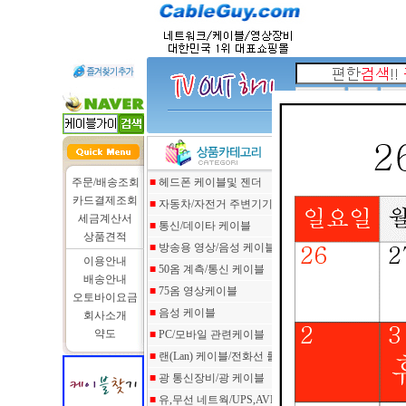
인기검색어 :
hdmi 케이블
케이블찾기
인터넷 공유기찾
주문/배송조회
■
헤드폰 케이블및 젠더
카드결제조회
■
자동차/자전거 주변기기
메인화면
>
세금계산서
■
통신/데이타 케이블
HDMI 케이블
상품견적
■
방송용 영상/음성 케이블
HDMI 1.3 보급
이용안내
HDMI 1.4or2.
■
50옴 계측/통신 케이블
배송안내
HDMI 리피터 케
■
75옴 영상케이블
오토바이요금
■
음성 케이블
회사소개
약도
■
PC/모바일 관련케이블
■
랜(Lan) 케이블/전화선 롤
■
광 통신장비/광 케이블
■
유,무선 네트웍/UPS,AVR