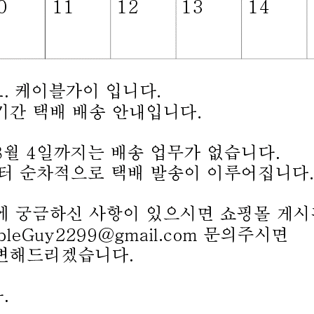
빠른 상담에
판매가격
11,050
원
(부
적립금
110
원
모델명
BD846
제조사
Coms
구매수량
스마트폰에서도
케이블가이
입니다.
어디서든
케이블가이
검색하세요~
ode
로도 편하게 접속하세요!!
/배송조회도 스마트폰에서~~