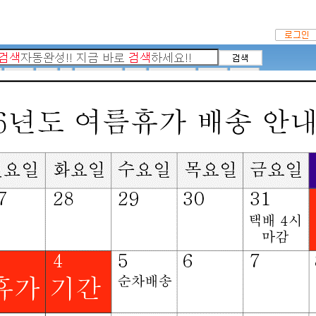
|
TV OUT 방법
|
케이블타이
|
멀티탭
|
DVI/HDMI
추천검색어 :
USB패러럴
|
모니
테스트중
멀티탭찾기
허브랙 or 서버랙찾기
케
기
KVM 스위치찾기
허브(HUB)찾기
외장 하드 or NAS찾기
형 케이블
HDMI 1.3 ★고급형 케이블
0 ★고급형 케이블
Mini/Micro HDMI류 케이블
이블 타입(10~50미터)
HDMI 광케이블 타입 (장거리)
[312466]Coms(컴스) HDMI
향확인) [BD846]
상품번호
312466
<- 상