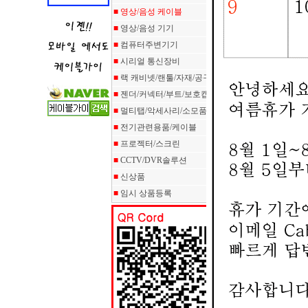
■
영상/음성 케이블
■
영상/음성 기기
■
컴퓨터주변기기
■
시리얼 통신장비
■
랙 캐비넷/랜툴/자재/공구
■
젠더/커넥터/부트/보호캡
■
멀티탭/악세사리/소모품
■
전기관련용품/케이블
■
프로젝터/스크린
■
CCTV/DVR솔루션
■
신상품
■
임시 상품등록
이젠!! 
언제 
QR C
주문