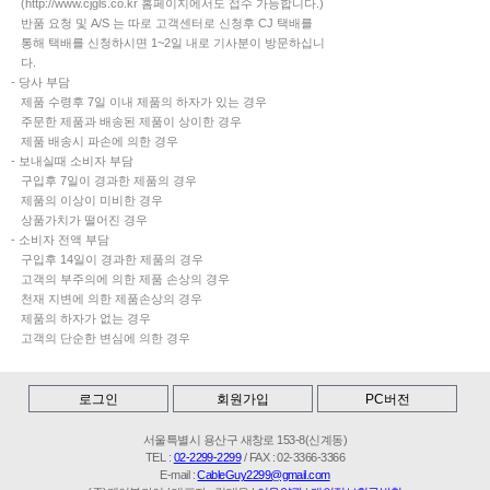
(http://www.cjgls.co.kr 홈페이지에서도 접수 가능합니다.)
반품 요청 및 A/S 는 따로 고객센터로 신청후 CJ 택배를
통해 택배를 신청하시면 1~2일 내로 기사분이 방문하십니
다.
- 당사 부담
제품 수령후 7일 이내 제품의 하자가 있는 경우
주문한 제품과 배송된 제품이 상이한 경우
제품 배송시 파손에 의한 경우
- 보내실때 소비자 부담
구입후 7일이 경과한 제품의 경우
제품의 이상이 미비한 경우
상품가치가 떨어진 경우
- 소비자 전액 부담
구입후 14일이 경과한 제품의 경우
고객의 부주의에 의한 제품 손상의 경우
천재 지변에 의한 제품손상의 경우
제품의 하자가 없는 경우
고객의 단순한 변심에 의한 경우
로그인
회원가입
PC버전
서울특별시 용산구 새창로 153-8(신계동)
TEL :
02-2299-2299
/ FAX : 02-3366-3366
E-mail :
CableGuy2299@gmail.com