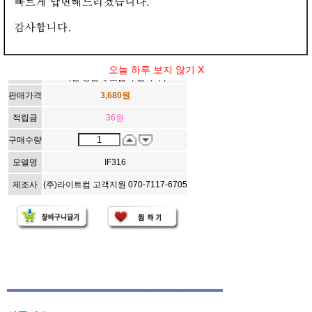
[294979]Coms(컴스) VGA(M) to RJ45(F) 젠더 [IF316]
상품정보
상품평
배송정책
구매정보
294979
상품번호
(상담하실 때, 상품번호를 알려주시면
오늘 하루 보지 않기 X
빠른 상담에 도움이 됩니다.)
판매가격
3,680
원
적립금
36
원
구매수량
모델명
IF316
제조사
(주)라이트컴 고객지원 070-7117-6705